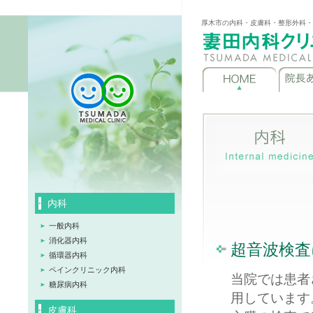
厚木市の内科・皮膚科・整形外科・
内科
一般内科
消化器内科
超音波検査
循環器内科
ペインクリニック内科
当院では患者
糖尿病内科
用しています
皮膚科