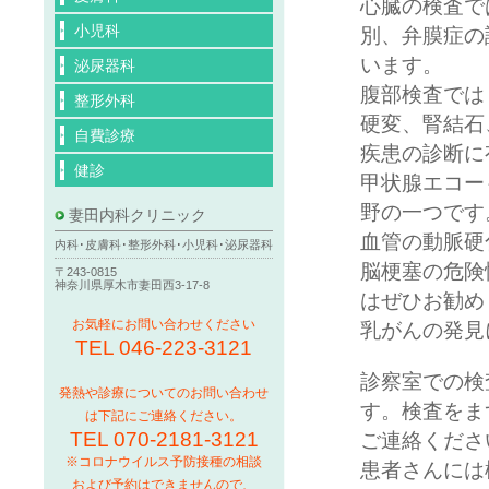
心臓の検査で
小児科
別、弁膜症の
います。
泌尿器科
腹部検査では
整形外科
硬変、腎結石
自費診療
疾患の診断に
健診
甲状腺エコー
野の一つです
妻田内科クリニック
血管の動脈硬
内科･皮膚科･整形外科･小児科･泌尿器科
脳梗塞の危険
〒243-0815
神奈川県厚木市妻田西3-17-8
はぜひお勧め
お気軽にお問い合わせください
乳がんの発見
TEL 046-223-3121
診察室での検
発熱や診療についてのお問い合わせ
す。検査をま
は下記にご連絡ください。
TEL 070-2181-3121
ご連絡くださ
※コロナウイルス予防接種の相談
患者さんには
および予約はできませんので、