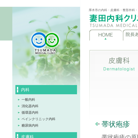
厚木市の内科・皮膚科・整形外科・
内科
一般内科
消化器内科
循環器内科
ペインクリニック内科
帯状疱疹
糖尿病内科
帯状疱疹の原
皮膚科