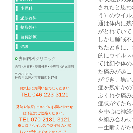
されたと思わ
小児科
う）のウイル
泌尿器科
通は体内に残
整形外科
がとれていて
自費診療
しかし睡眠不
健診
ちたときに、
的にウイルス
妻田内科クリニック
ては顔や体の
内科･皮膚科･整形外科･小児科･泌尿器科
た痛みが起こ
〒243-0815
神奈川県厚木市妻田西3-17-8
ができ、黒い
症を残すかの
お気軽にお問い合わせください
TEL 046-223-3121
ぶくれや痛み
症状がでたら
発熱や診療についてのお問い合わせ
を中心に神経
は下記にご連絡ください。
を組み合わせ
TEL 070-2181-3121
※コロナウイルス予防接種の相談
一生耐えがた
および予約はできませんので、