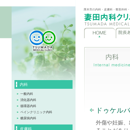
厚木市の内科・皮膚科・整形外科・
内科
一般内科
消化器内科
循環器内科
ドゥケル
ペインクリニック内科
糖尿病内科
外傷や妊娠、
皮膚科