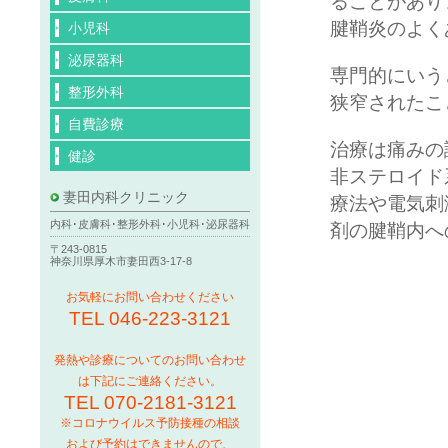
ることがあり
腱鞘炎のよく
小児科
泌尿器科
専門的にいう
整形外科
狭窄されたこ
自費診療
治療は痛みの
健診
非ステロイド
妻田内科クリニック
療法や電気刺
内科･皮膚科･整形外科･小児科･泌尿器科
剤の腱鞘内へ
〒243-0815
神奈川県厚木市妻田西3-17-8
お気軽にお問い合わせください
TEL 046-223-3121
発熱や診療についてのお問い合わせ
は下記にご連絡ください。
TEL 070-2181-3121
※コロナウイルス予防接種の相談
および予約はできませんので、