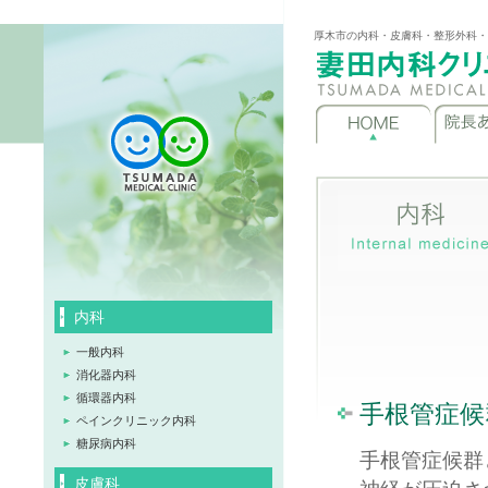
厚木市の内科・皮膚科・整形外科・
内科
一般内科
消化器内科
循環器内科
手根管症候
ペインクリニック内科
糖尿病内科
手根管症候群
皮膚科