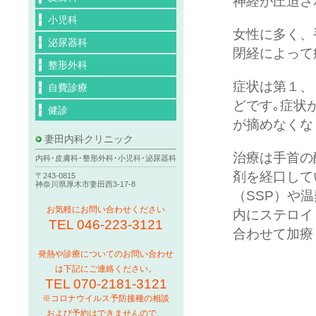
神経が圧迫さ
小児科
女性に多く、
泌尿器科
閉経によって
整形外科
症状は第１、
自費診療
どです｡症状
健診
が摘めなくな
妻田内科クリニック
治療は手首の
内科･皮膚科･整形外科･小児科･泌尿器科
剤を経口して
〒243-0815
神奈川県厚木市妻田西3-17-8
（SSP）や
お気軽にお問い合わせください
内にステロイ
TEL 046-223-3121
合わせて加療
発熱や診療についてのお問い合わせ
は下記にご連絡ください。
TEL 070-2181-3121
※コロナウイルス予防接種の相談
および予約はできませんので、